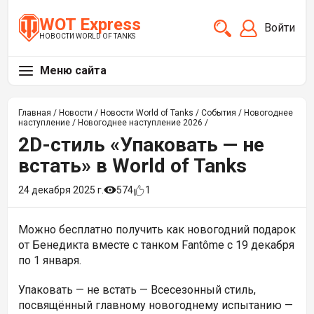
WOT Express
Войти
НОВОСТИ WORLD OF TANKS
Меню сайта
Главная
/
Новости
/
Новости World of Tanks
/
События
/
Новогоднее
наступление
/
Новогоднее наступление 2026
/
2D-стиль «Упаковать — не
встать» в World of Tanks
24 декабря 2025 г.
574
1
Можно бесплатно получить как новогодний подарок
от Бенедикта вместе с танком
Fantôme с 19 декабря
по 1 января.
Упаковать — не встать —
Всесезонный стиль,
посвящённый главному новогоднему испытанию —