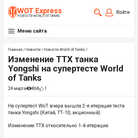
WOT Express
Войти
НОВОСТИ WORLD OF TANKS
Меню сайта
Главная
/
Новости
/
Новости World of Tanks
/
Изменение ТТХ танка
Yongshi на супертесте World
of Tanks
24 марта
868
1
На супертест WoT вчера вышла 2-я итерация теста
танка Yongshi (Китай, ТТ-10, акционный)
.
Изменение ТТХ относительно 1-й итерации.