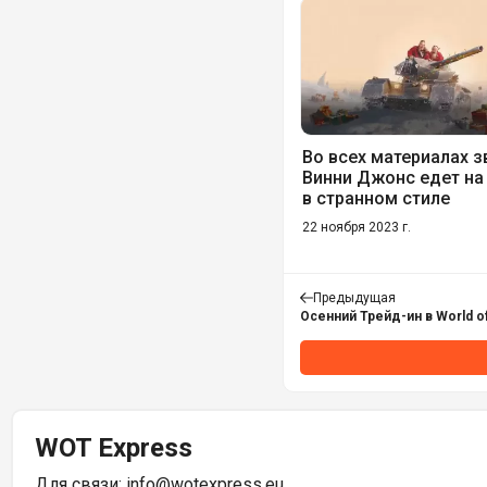
Во всех материалах 
Винни Джонс едет на
в странном стиле
22 ноября 2023 г.
Предыдущая
Осенний Трейд-ин в World o
WOT Express
Для связи:
info@wotexpress.eu