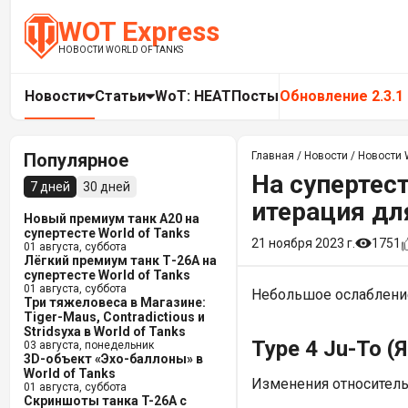
WOT Express
НОВОСТИ WORLD OF TANKS
Новости
Статьи
WoT: HEAT
Посты
Обновление 2.3.1
Популярное
Главная
/
Новости
/
Новости W
На супертест
7 дней
30 дней
итерация для
Новый премиум танк A20 на
супертесте World of Tanks
21 ноября 2023 г.
1751
01 августа, суббота
Лёгкий премиум танк Т-26А на
супертесте World of Tanks
01 августа, суббота
Небольшое ослабление
Три тяжеловеса в Магазине:
Tiger-Maus, Contradictious и
Stridsyxa в World of Tanks
Type 4 Ju-To (
Я
03 августа, понедельник
3D-объект «Эхо-баллоны» в
World of Tanks
Изменения относитель
01 августа, суббота
Скриншоты танка T-26A с