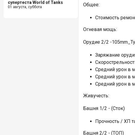
супертеста World of Tanks
Общее:
01 августа, суббота
Стоимость ремонт
Огневая мощь:
Орудие 2/2 -105mm_Ty
Заряжание орудия:
Скорострельность 
Средний урон в ми
Средний урон в ми
Средний урон в ми
Живучесть:
Башня 1/2 - (Сток)
Прочность / ХП та
Башня 2/2 - (ТОП)