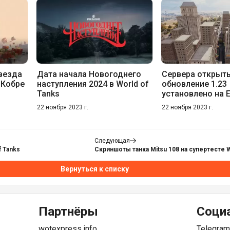
звезда
Дата начала Новогоднего
Сервера открыт
 Кобре
наступления 2024 в World of
обновление 1.23
Tanks
установлено на 
22 ноября 2023 г.
22 ноября 2023 г.
Следующая
f Tanks
Скриншоты танка Mitsu 108 на супертесте W
Вернуться к списку
Партнёры
Соци
wotexpress.info
Telegram