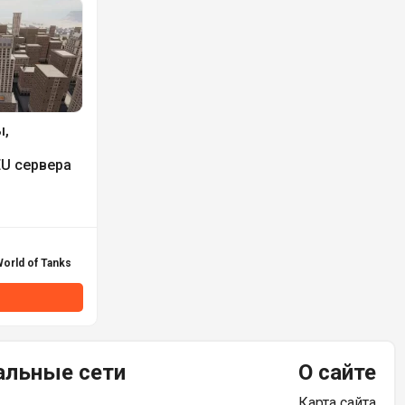
ы,
EU сервера
orld of Tanks
альные сети
О сайте
Карта сайта