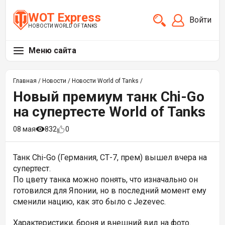
WOT Express
Войти
НОВОСТИ WORLD OF TANKS
Меню сайта
Главная
/
Новости
/
Новости World of Tanks
/
Новый премиум танк Chi-Go
на супертесте World of Tanks
08 мая
832
0
Танк Chi-Go (Германия, СТ-7, прем) вышел вчера на
супертест.
По цвету танка можно понять, что изначально он
готовился для
Японии, но в последний момент ему
сменили нацию, как это было с
Jezevec.
Характеристики, броня и внешний вид на фото.