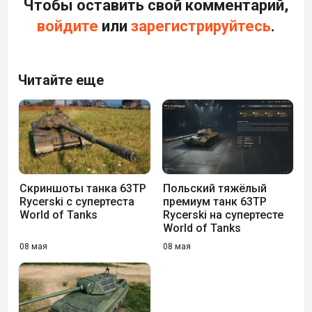
Чтобы оставить свой комментарий,
войдите
или
зарегистрируйтесь
.
Читайте еще
Скриншоты танка 63TP
Польский тяжёлый
Rycerski с супертеста
премиум танк 63TP
World of Tanks
Rycerski на супертесте
World of Tanks
08 мая
08 мая