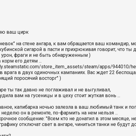
яю ваш цирк
дневок" на стене ангара, к вам обращается ваш командир, 
кубинской сигарой в пасти и прихрюкивая говорит, что ты
: урон, фраги и не быть обнаруженным )
 корм его детям ...
stly.steamstatic.com/store_item_assets/steam/apps/944010/he
ив врага в двух одиночных кампаниях. Вас ждет 22 беспощ
оящий поросячий восторг" )
гаре ты так давно не поглаживал и не выгуливал,
дила вам на гусеницы и в цеху стоит жуткая вонь ...
лавное, капибарка ночью залезла в ваш любимый танк и по
 неделю он в ремонте, по-фармить на нем нельзя ...
срочное сообщение: "Всем кто не донатил в этом месяце, н
графику отключат свет в ангаре, чиниться танки не будут до
вати?