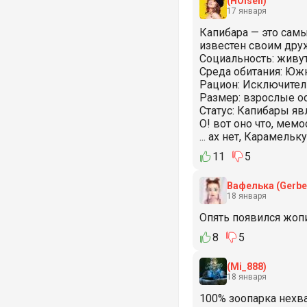
(HOlsen)
17 января
Капибара — это сам
известен своим др
Социальность: живут
Среда обитания: Южн
Рацион: Исключитель
Размер: взрослые осо
Статус: Капибары яв
О! вот оно что, мем
... ах нет, Карамельку .
11
5
Вафелька
(Gerbe
18 января
Опять появился жопи
8
5
(Mi_888)
18 января
100% зоопарка нехвата