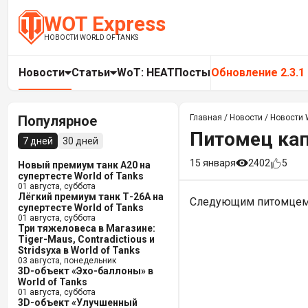
WOT Express
НОВОСТИ WORLD OF TANKS
Новости
Статьи
WoT: HEAT
Посты
Обновление 2.3.1
Популярное
Главная
/
Новости
/
Новости W
Питомец кап
7 дней
30 дней
15 января
2402
5
Новый премиум танк A20 на
супертесте World of Tanks
01 августа, суббота
Лёгкий премиум танк Т-26А на
Следующим питомцем в 
супертесте World of Tanks
01 августа, суббота
Три тяжеловеса в Магазине:
Tiger-Maus, Contradictious и
Stridsyxa в World of Tanks
03 августа, понедельник
3D-объект «Эхо-баллоны» в
World of Tanks
01 августа, суббота
3D-объект «Улучшенный