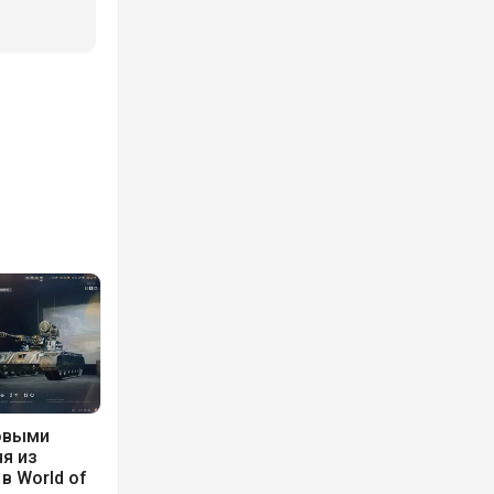
новыми
ня из
 в World of