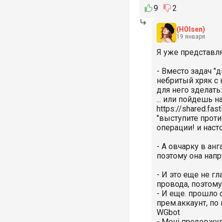
9
2
(HOlsen)
19 января
Я уже представл
- Вместо задач "
небритый хряк с 
для него зделать
... или пойдешь на
https://shared.fa
"выступите прот
операции! и наст
- А овчарку в ан
поэтому она напру
- И это еще не г
провода, поэтому
- И еще. прошло 
прем.аккаунт, по 
WGbot
- Мені продовжу