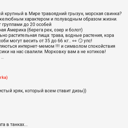
ый крупный в Мире травоядний грызун, морская свинка?
ужелюбным характером и полуводным образом жизни.
 группами до 20 особей
ая Америка (берега рек, озер и болот)
но растительная пища: трава, водные растения, кора
би могут весить от 35 до 66 кг... 👀 🙄 упс!
ляються интернет-мемом !!! и символом спокойствия
осики на нас свалили. Морковку вам а не котиков!
..
rka)
стый хряк, который всем ставит дизы))
 в танках....