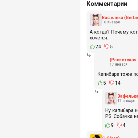
Комментарии
Вафелька
(Gerbe
16 января
А когда? Почему кот
хочется.
24
5
(Расистская
17 января
Капибара тоже по
5
14
Вафельк
17 января
Ну капибара н
P.S. Собачка н
9
4