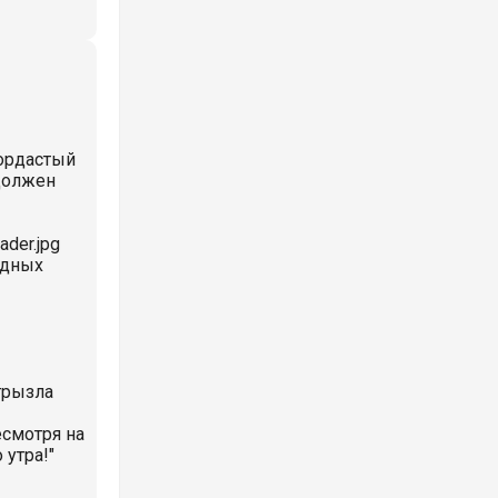
мордастый
 должен
ader.jpg
адных
грызла
есмотря на
 утра!"