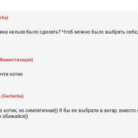
rka)
ика нельзя было сделать? Чтоб можно было выбрать себе,
 Фашистизация)
чти котик
а
(Gerberka)
е котик, но симпатичная)) Я бы ее выбрала в ангар, вместо 
е обижайся))