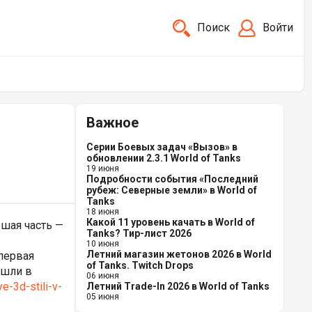
Поиск
Войти
Важное
Серии Боевых задач «Вызов» в
обновлении 2.3.1 World of Tanks
19 июня
Подробности события «Последний
рубеж: Северные земли» в World of
Tanks
18 июня
Какой 11 уровень качать в World of
льшая часть —
Tanks? Тир-лист 2026
10 июня
Летний магазин жетонов 2026 в World
 первая
of Tanks. Twitch Drops
ышли в
06 июня
e-3d-stili-v-
Летний Trade-In 2026 в World of Tanks
05 июня