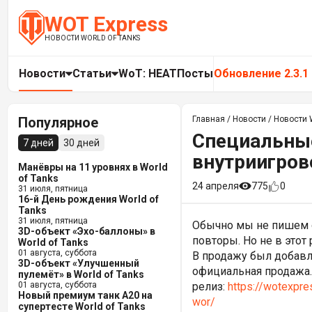
WOT Express
НОВОСТИ WORLD OF TANKS
Новости
Статьи
WoT: HEAT
Посты
Обновление 2.3.1
Популярное
Главная
/
Новости
/
Новости W
Специальные
7 дней
30 дней
внутриигров
Манёвры на 11 уровнях в World
of Tanks
24 апреля
775
0
31 июля, пятница
16-й День рождения World of
Tanks
31 июля, пятница
Обычно мы не пишем 
3D-объект «Эхо-баллоны» в
повторы. Но не в этот 
World of Tanks
01 августа, суббота
В продажу был добавл
3D-объект «Улучшенный
официальная продажа.
пулемёт» в World of Tanks
01 августа, суббота
релиз:
https://wotexpre
Новый премиум танк A20 на
wor/
супертесте World of Tanks