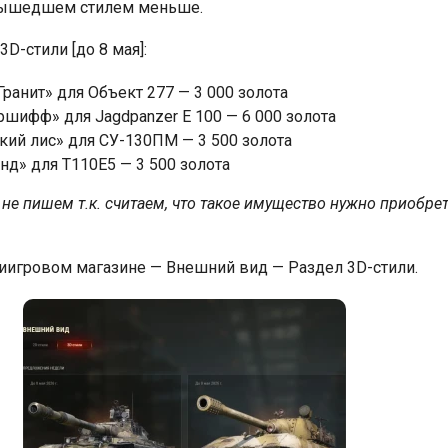
вышедшем стилем меньше.
D-стили [до 8 мая]:
Гранит» для
Объект 277 —
3 000 золота
ершифф» для
Jagdpanzer E 100 —
6 000 золота
кий лис» для
СУ-130ПМ —
3 500 золота
унд» для
T110E5 —
3 500 золота
 не пишем т.к. считаем, что такое имущество нужно приобре
иигровом магазине — Внешний вид — Раздел 3D-стили.