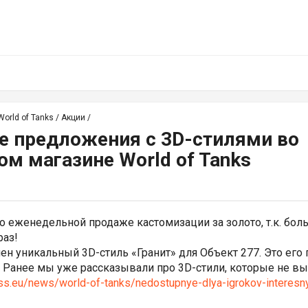
orld of Tanks
/
Акции
/
 предложения c 3D-стилями во
ом магазине World of Tanks
о еженедельной продаже кастомизации за
золото, т.к. бо
раз!
ен уникальный 3D-стиль «Гранит» для
Объект 277. Это его
 Ранее мы уже рассказывали про 3D-стили, которые не в
ss.eu/news/world-of-tanks/nedostupnye-dlya-igrokov-interesny