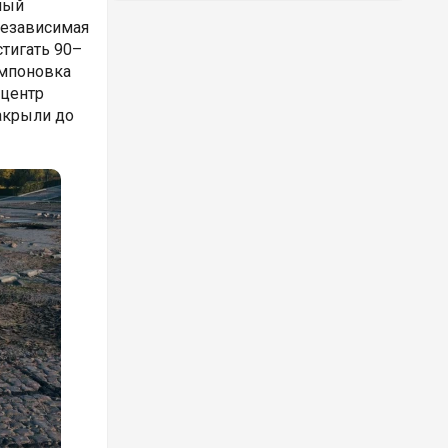
ный
независимая
тигать 90–
омпоновка
 центр
акрыли до