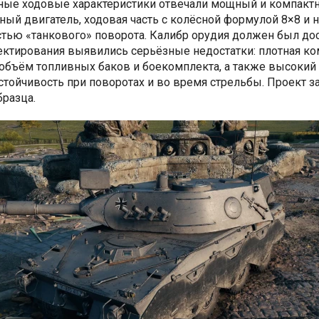
йные ходовые характеристики отвечали мощный и компакт
ный двигатель, ходовая часть с колёсной формулой 8×8 и 
тью «танкового» поворота. Калибр орудия должен был дос
оектирования выявились серьёзные недостатки: плотная к
 объём топливных баков и боекомплекта, а также высокий
стойчивость при поворотах и во время стрельбы. Проект з
бразца.