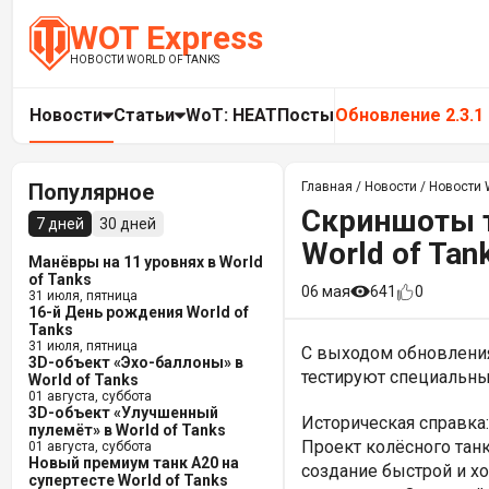
WOT Express
НОВОСТИ WORLD OF TANKS
Новости
Статьи
WoT: HEAT
Посты
Обновление 2.3.1
Популярное
Главная
/
Новости
/
Новости W
Скриншоты т
7 дней
30 дней
World of Tan
Манёвры на 11 уровнях в World
of Tanks
06 мая
641
0
31 июля, пятница
16-й День рождения World of
Tanks
31 июля, пятница
С выходом обновления
3D-объект «Эхо-баллоны» в
тестируют специальны
World of Tanks
01 августа, суббота
3D-объект «Улучшенный
Историческая справка:
пулемёт» в World of Tanks
Проект колёсного тан
01 августа, суббота
Новый премиум танк A20 на
создание быстрой и х
супертесте World of Tanks