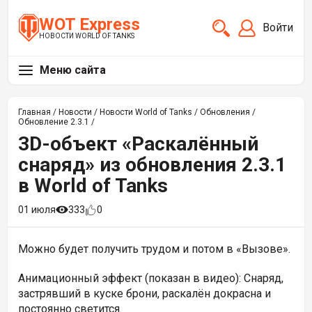
WOT Express
Войти
НОВОСТИ WORLD OF TANKS
Меню сайта
Главная
/
Новости
/
Новости World of Tanks
/
Обновления
/
Обновление 2.3.1
/
3D-объект «Раскалённый
снаряд» из обновления 2.3.1
в World of Tanks
01 июля
333
0
Можно будет получить трудом и потом в «Вызове».
Анимационный эффект (показан в видео): Снаряд,
застрявший в куске брони, раскалён докрасна и
постоянно светится.