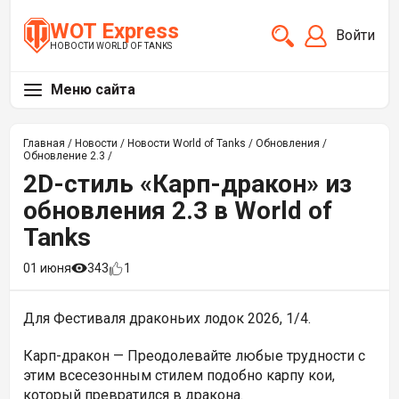
WOT Express
Войти
НОВОСТИ WORLD OF TANKS
Меню сайта
Главная
/
Новости
/
Новости World of Tanks
/
Обновления
/
Обновление 2.3
/
2D-стиль «Карп-дракон» из
обновления 2.3 в World of
Tanks
01 июня
343
1
Для Фестиваля драконьих лодок 2026, 1/4.
Карп-дракон —
Преодолевайте любые трудности с
этим всесезонным стилем подобно карпу кои,
который превратился в дракона.