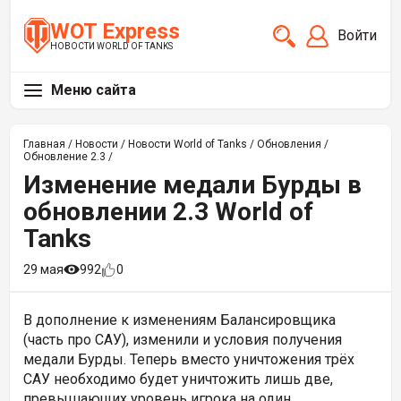
WOT Express
Войти
НОВОСТИ WORLD OF TANKS
Меню сайта
Главная
/
Новости
/
Новости World of Tanks
/
Обновления
/
Обновление 2.3
/
Изменение медали Бурды в
обновлении 2.3 World of
Tanks
29 мая
992
0
В дополнение к изменениям Балансировщика
(часть про САУ), изменили и условия получения
медали Бурды. Теперь вместо уничтожения трёх
САУ необходимо будет уничтожить лишь две,
превышающих уровень игрока на один.