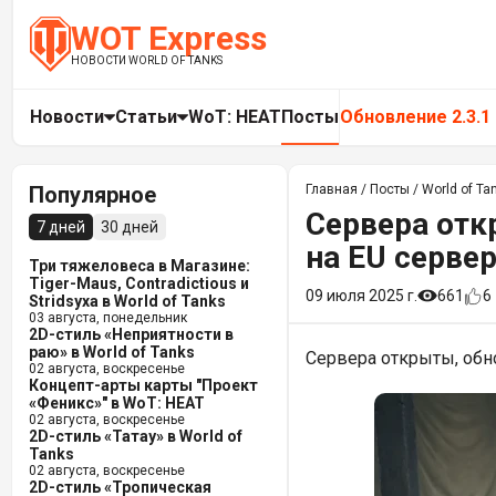
WOT Express
НОВОСТИ WORLD OF TANKS
Новости
Статьи
WoT: HEAT
Посты
Обновление 2.3.1
Популярное
Главная
/
Посты
/
World of Ta
Сервера отк
7 дней
30 дней
на EU сервер
Три тяжеловеса в Магазине:
Tiger-Maus, Contradictious и
09 июля 2025 г.
661
6
Stridsyxa в World of Tanks
03 августа, понедельник
2D-стиль «Неприятности в
раю» в World of Tanks
Сервера открыты, обно
02 августа, воскресенье
Концепт-арты карты "Проект
«Феникс»" в WoT: HEAT
02 августа, воскресенье
2D-стиль «Татау» в World of
Tanks
02 августа, воскресенье
2D-стиль «Тропическая