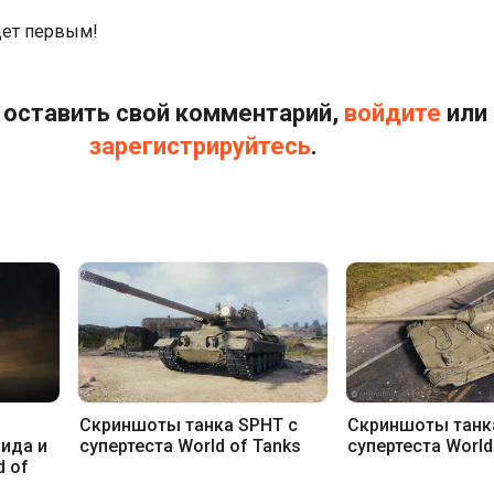
дет первым!
оставить свой комментарий,
войдите
или
зарегистрируйтесь
.
,
Скриншоты танка SPHT с
Скриншоты танка 
ида и
супертеста World of Tanks
супертеста World
d of