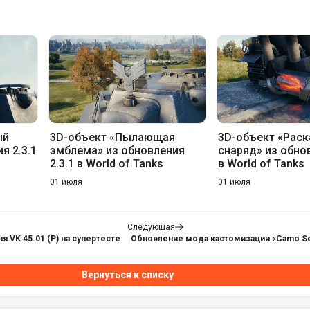
ый
3D-объект «Пылающая
3D-объект «Рас
я 2.3.1
эмблема» из обновления
снаряд» из обнов
2.3.1 в World of Tanks
в World of Tanks
01 июля
01 июля
Следующая
я VK 45.01 (P) на супертесте
Обновление мода кастомизации «Camo Sel
Вернуться к списку