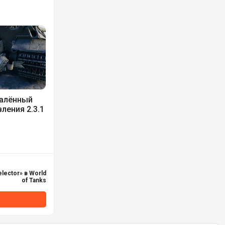
калённый
ления 2.3.1
ector» в World
of Tanks