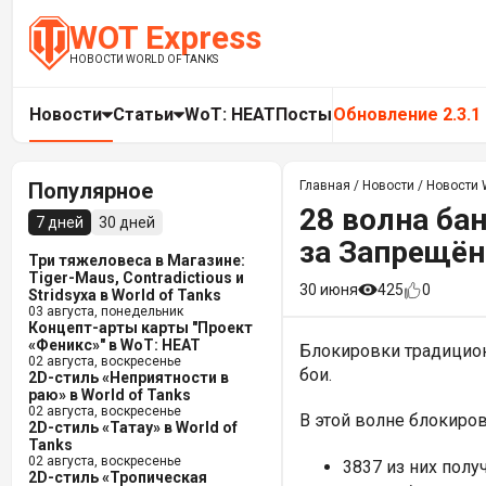
WOT Express
НОВОСТИ WORLD OF TANKS
Новости
Статьи
WoT: HEAT
Посты
Обновление 2.3.1
Популярное
Главная
/
Новости
/
Новости W
28 волна бан
7 дней
30 дней
за Запрещён
Три тяжеловеса в Магазине:
Tiger-Maus, Contradictious и
30 июня
425
0
Stridsyxa в World of Tanks
03 августа, понедельник
Концепт-арты карты "Проект
«Феникс»" в WoT: HEAT
Блокировки традицион
02 августа, воскресенье
бои.
2D-стиль «Неприятности в
раю» в World of Tanks
02 августа, воскресенье
В этой волне блокиро
2D-стиль «Татау» в World of
Tanks
02 августа, воскресенье
3837 из них полу
2D-стиль «Тропическая