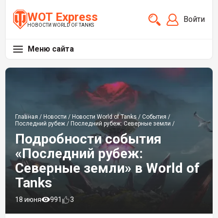
WOT Express
Войти
НОВОСТИ WORLD OF TANKS
Меню сайта
Главная
/
Новости
/
Новости World of Tanks
/
События
/
Последний рубеж
/
Последний рубеж: Северные земли
/
Подробности события
«Последний рубеж:
Северные земли» в World of
Tanks
18 июня
991
3