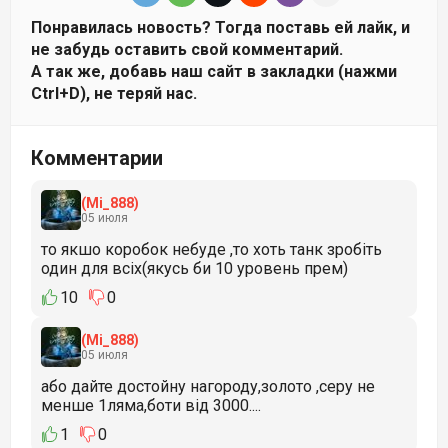
Понравилась новость? Тогда поставь ей лайк, и
не забудь оставить свой комментарий.
А так же, добавь наш сайт в закладки (нажми
Ctrl+D), не теряй нас.
Комментарии
(Mi_888)
05 июля
то якшо коробок небуде ,то хоть танк зробіть
один для всіх(якусь би 10 уровень прем)
10
0
(Mi_888)
05 июля
або дайте достойну нагороду,золото ,серу не
менше 1ляма,боти від 3000....
1
0