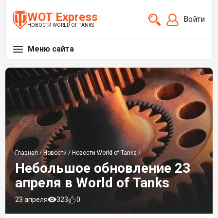
WOT Express
Войти
НОВОСТИ WORLD OF TANKS
Меню сайта
Главная
/
Новости
/
Новости World of Tanks
/
Небольшое обновление 23
апреля в World of Tanks
23 апреля
323
0