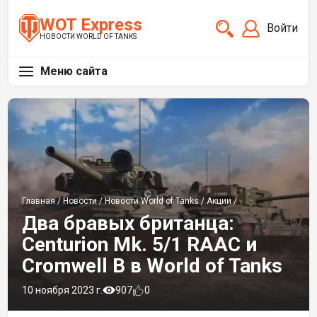
WOT Express
Войти
НОВОСТИ WORLD OF TANKS
Меню сайта
Главная
/
Новости
/
Новости World of Tanks
/
Акции
/
Два бравых британца:
Centurion Mk. 5/1 RAAC и
Cromwell B в World of Tanks
10 ноября 2023 г.
907
0