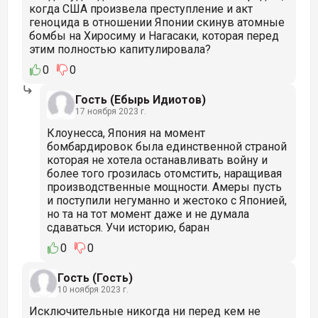
когда США произвела преступление и акт
геноцида в отношении Японии скинув атомные
бомбы на Хиросиму и Нагасаки, которая перед
этим полностью капитулировала?
0
0
Гость (Ебырь Идиотов)
17 ноября 2023 г.
Клоунесса, Япония на момент
бомбардировок была единственной страной
которая не хотела останавливать войну и
более того грозилась отомстить, наращивая
производственные мощности. Амеры пусть
и поступили негуманно и жестоко с Японией,
но та на тот момент даже и не думала
сдаваться. Учи историю, баран
0
0
Гость (Гость)
10 ноября 2023 г.
Исключительные никогда ни перед кем не