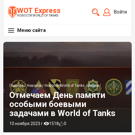
WOT Express
Войти
НОВОСТИ WORLD OF TANKS
Меню сайта
Главная
/
Новости
/
Новости World of Tanks
/
Акции
/
Отмечаем День памяти
особыми боевыми
задачами в World of Tanks
10 ноября 2023 г.
1518
0