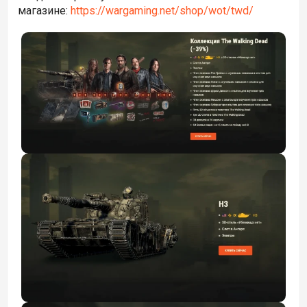
магазине:
https://wargaming.net/shop/wot/twd/