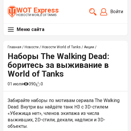
WOT Express
Войти
НОВОСТИ WORLD OF TANKS
Меню сайта
Главная
/
Новости
/
Новости World of Tanks
/
Акции
/
Наборы The Walking Dead:
боритесь за выживание в
World of Tanks
01 июля
390
0
Забирайте наборы по мотивам сериала The Walking
Dead. Внутри вы найдёте танк
H3 с 3D-стилем
«Убежища нет», членов экипажа из числа
выживших, 2D-стили, декали, надписи и 3D-
объекты.