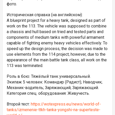
фото.
Историческая справка (на английском):
A blueprint project for a heavy tank, designed as part of
work on the 113. The vehicle was supposed to combine
a chassis and hull based on tried and tested parts and
components of medium tanks with powerful armament
capable of fighting enemy heavy vehicles effectively. To
speed up the design process, the decision was made to
use elements from the 114 project; however, due to the
appearance of the main battle tank class, all work on the
113 was terminated.
Роль в бою: Тяжёлый танк универсальный.
Экипаж 5 человек: Командир (Радист); Наводчик;
Механик-водитель; Заряжающий; Заряжающий.
Категория спец. оборудования: Живучесть.
Второй тест:
https://wotexpress.eu/news/world-of-
tanks/izmenenie-ttkh-tanka-yongshi-na-superteste-