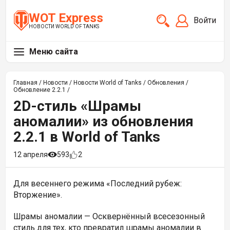
WOT Express
Войти
НОВОСТИ WORLD OF TANKS
Меню сайта
Главная
/
Новости
/
Новости World of Tanks
/
Обновления
/
Обновление 2.2.1
/
2D-стиль «Шрамы
аномалии» из обновления
2.2.1 в World of Tanks
12 апреля
593
2
Для весеннего режима «Последний рубеж:
Вторжение».
Шрамы аномалии —
Осквернённый всесезонный
стиль для тех, кто превратил шрамы аномалии в