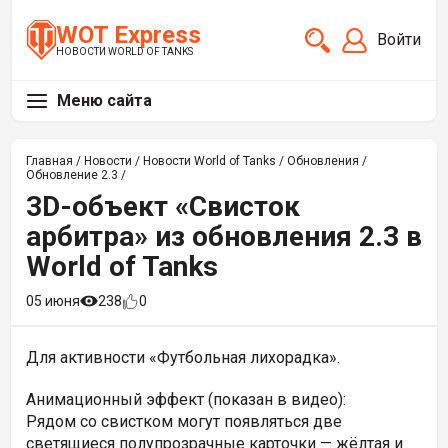
WOT Express
Войти
НОВОСТИ WORLD OF TANKS
Меню сайта
Главная
/
Новости
/
Новости World of Tanks
/
Обновления
/
Обновление 2.3
/
3D-объект «Свисток
арбитра» из обновления 2.3 в
World of Tanks
05 июня
238
0
Для активности «Футбольная лихорадка».
Анимационный эффект (показан в видео):
Рядом со свистком могут появляться две
светящиеся полупрозрачные карточки — жёлтая и