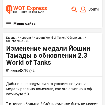
WOT Express
Войти
НОВОСТИ WORLD OF TANKS
Меню сайта
Главная
/
Новости
/
Новости World of Tanks
/
Обновления
/
Обновление 2.3
/
Изменение медали Йошии
Тамады в обновлении 2.3
World of Tanks
01 июня
795
2
Дабы вы не подумали, что условия получения
медали реально поменяли, как это описано в оф.
патчноуте 2.3.
Т.к. теперь больше 2 САУ в команде быть не может