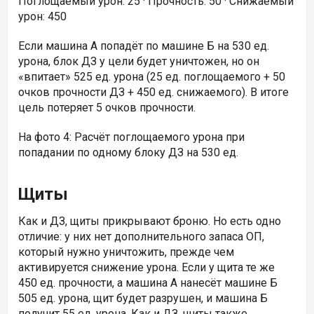
Поглощаемый урон: 25 · Прочность: 50 · Снижаемый
урон: 450
Если машина A попадёт по машине Б на 530 ед.
урона, блок ДЗ у цели будет уничтожен, но он
«впитает» 525 ед. урона (25 ед. поглощаемого + 50
очков прочности ДЗ + 450 ед. снижаемого). В итоге
цель потеряет 5 очков прочности.
На фото 4: Расчёт поглощаемого урона при
попадании по одному блоку ДЗ на 530 ед.
Щиты
Как и ДЗ, щиты прикрывают броню. Но есть одно
отличие: у них нет дополнительного запаса ОП,
который нужно уничтожить, прежде чем
активируется снижение урона. Если у щита те же
450 ед. прочности, а машина А нанесёт машине Б
505 ед. урона, щит будет разрушен, и машина Б
получит 55 ед. урона. Как и ДЗ, щиты также