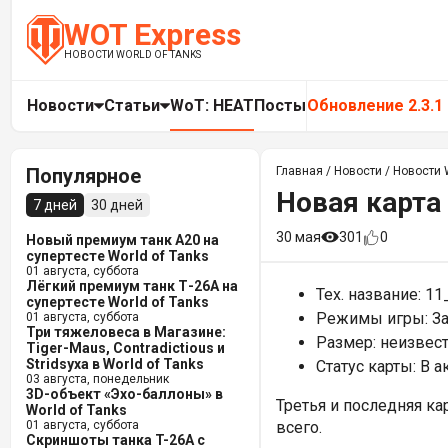
WOT Express
НОВОСТИ WORLD OF TANKS
Новости
Статьи
WoT: HEAT
Посты
Обновление 2.3.1
Популярное
Главная
/
Новости
/
Новости W
Новая карта 
7 дней
30 дней
30 мая
301
0
Новый премиум танк A20 на
супертесте World of Tanks
01 августа, суббота
Лёгкий премиум танк Т-26А на
Тех. название: 11
супертесте World of Tanks
Режимы игры: За
01 августа, суббота
Три тяжеловеса в Магазине:
Размер: неизвес
Tiger-Maus, Contradictious и
Stridsyxa в World of Tanks
Статус карты: В 
03 августа, понедельник
3D-объект «Эхо-баллоны» в
Третья и последняя ка
World of Tanks
01 августа, суббота
всего.
Скриншоты танка T-26A с