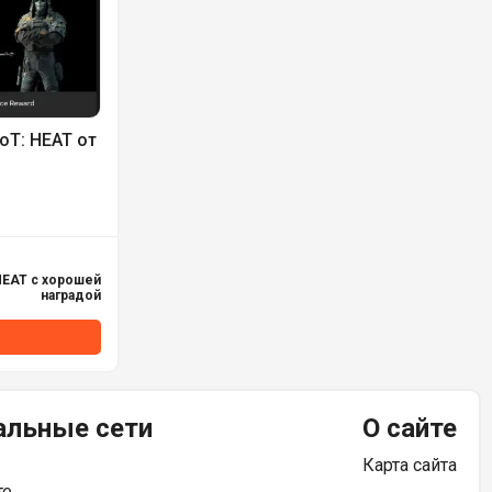
oT: HEAT от
HEAT с хорошей
наградой
альные сети
О сайте
Карта сайта
те