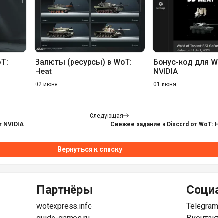
oT:
Валюты (ресурсы) в WoT:
Бонус-код для W
Heat
NVIDIA
02 июня
01 июня
Следующая
т NVIDIA
Свежее задание в Discord от WoT: 
Вернуться к списку
Партнёры
Соци
wotexpress.info
Telegram
guide-games.ru
Вконтак