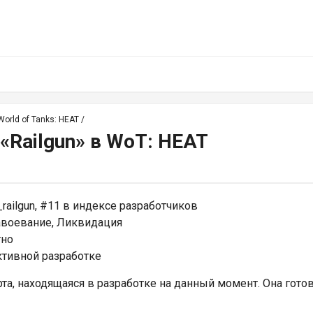
orld of Tanks: HEAT
/
«Railgun» в WoT: HEAT
_railgun, #11 в индексе разработчиков
воевание, Ликвидация
тно
активной разработке
рта, находящаяся в разработке на данный момент. Она гот